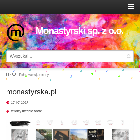
Monastyrski sp. z o.o.
Pełna wersja strony
monastyrska.pl
17-07-2017
strony internetowe