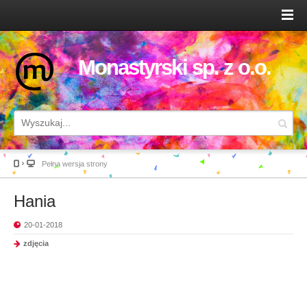
Monastyrski sp. z o.o.
Pełna wersja strony
Hania
20-01-2018
zdjęcia