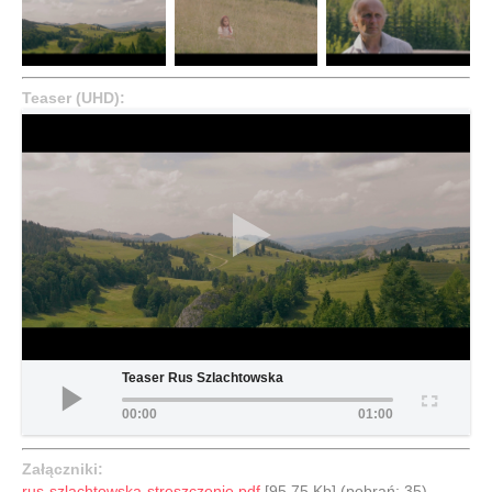
Teaser (UHD):
Teaser Rus Szlachtowska
00:00
01:00
Załączniki:
rus-szlachtowska-streszczenie.pdf
[95,75 Kb] (pobrań: 35)