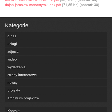
dajan-jaroslaw-monastyrski-epk.pdf
[71,85 Kb] (pobrań: 30)
Kategorie
o nas
usługi
zdjęcia
wideo
wydarzenia
strony internetowe
newsy
projekty
archiwum projektów
Kontakt