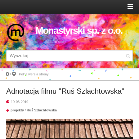
Monastyrski sp. z o.o.
Pełna wersja strony
Adnotacja filmu "Ruś Szlachtowska"
10-06-2019
projekty
/
Ruś Szlachtowska