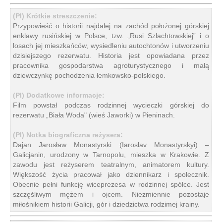
(Pl) Krótkie streszczenie:
Przypowieść o historii najdalej na zachód położonej górskiej
enklawy rusińskiej w Polsce, tzw. „Rusi Szlachtowskiej” i o
losach jej mieszkańców, wysiedleniu autochtonów i utworzeniu
dzisiejszego rezerwatu. Historia jest opowiadana przez
pracownika gospodarstwa agroturystycznego i małą
dziewczynkę pochodzenia łemkowsko-polskiego.
(Pl) Dodatkowe informacje:
Film powstał podczas rodzinnej wycieczki górskiej do
rezerwatu „Biała Woda" (wieś Jaworki) w Pieninach.
(Pl) Notka biograficzna reżysera:
Dajan Jarosław Monastyrski (Iaroslav Monastyrskyi) –
Galicjanin, urodzony w Tarnopolu, mieszka w Krakowie. Z
zawodu jest reżyserem teatralnym, animatorem kultury.
Większość życia pracował jako dziennikarz i społecznik.
Obecnie pełni funkcję wiceprezesa w rodzinnej spółce. Jest
szczęśliwym mężem i ojcem. Niezmiennie pozostaje
miłośnikiem historii Galicji, gór i dziedzictwa rodzimej krainy.