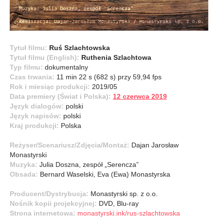
Tytuł filmu:
Ruś Szlachtowska
Tytuł filmu (English):
Ruthenia Szlachtowa
Typ filmu:
dokumentalny
Czas trwania:
11 min 22 s (682 s) przy 59,94 fps
Rok i miesiąc produkcji:
2019/05
Data premiery (Świat i Polska):
12 czerwca 2019
Język dialogów:
polski
Język napisów:
polski
Kraj produkcji:
Polska
Reżyser/
Scenariusz/
Zdjęcia/
Montaż:
Dajan Jarosław
Monastyrski
Muzyka:
Julia Doszna, zespół „Serencza”
Obsada:
Bernard Waselski, Eva (Ewa) Monastyrska
Producent/Dystrybucja:
Monastyrski sp. z o.o.
Nośnik kopii projekcyjnej:
DVD, Blu-ray
Strona internetowa:
monastyrski.ink/rus-szlachtowska