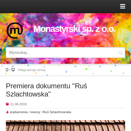
Monastyrski sp. z o.o.
Pełna wersja strony
Premiera dokumentu "Ruś
Szlachtowska"
11-06-2019
wydarzenia
/
newsy
/
Ruś Szlachtowska