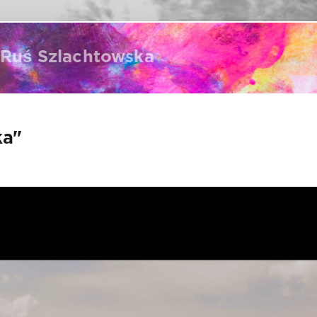
Ruś Szlachtowska
ka"