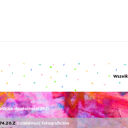
Wszelk
odzaje działalności PKD:
74.20.Z
Działalność fotograficzna