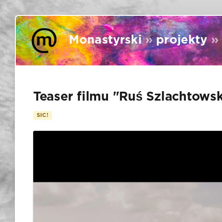
Monastyrski
»
projekty
» 
Teaser filmu "Ruś Szlachtows
SIC!