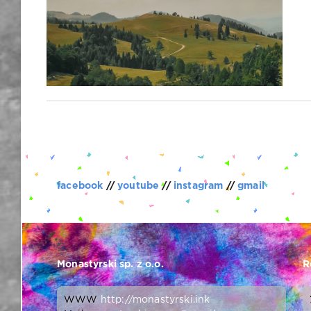
facebook
//
youtube
//
instagram
//
gmail
Monastyrski sp. z o.o.
R
WWW
http://monastyrski.ink