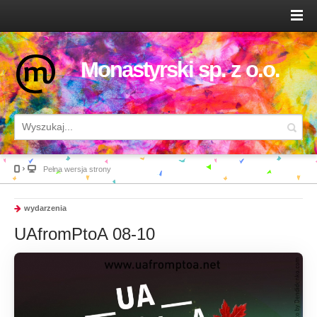
Monastyrski sp. z o.o.
Pełna wersja strony
wydarzenia
UAfromPtoA 08-10