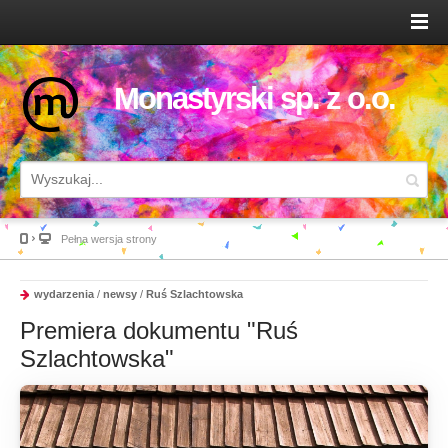
Monastyrski sp. z o.o.
Pełna wersja strony
wydarzenia
/
newsy
/
Ruś Szlachtowska
Premiera dokumentu "Ruś
Szlachtowska"