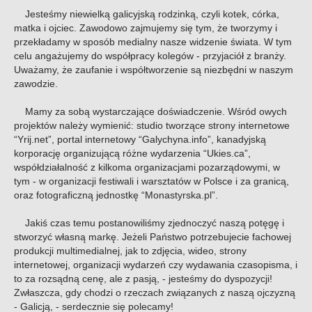
Jesteśmy niewielką galicyjską rodzinką, czyli kotek, córka,
matka i ojciec. Zawodowo zajmujemy się tym, że tworzymy i
przekładamy w sposób medialny nasze widzenie świata. W tym
celu angażujemy do współpracy kolegów - przyjaciół z branży.
Uważamy, że zaufanie i współtworzenie są niezbędni w naszym
zawodzie.
Mamy za sobą wystarczające doświadczenie. Wśród owych
projektów należy wymienić: studio tworzące strony internetowe
“Yrij.net”, portal internetowy “Galychyna.info”, kanadyjską
korporację organizującą różne wydarzenia “Ukies.ca”,
współdziałalność z kilkoma organizacjami pozarządowymi, w
tym - w organizacji festiwali i warsztatów w Polsce i za granicą,
oraz fotograficzną jednostkę “Monastyrska.pl”.
Jakiś czas temu postanowiliśmy zjednoczyć naszą potęgę i
stworzyć własną markę. Jeżeli Państwo potrzebujecie fachowej
produkcji multimedialnej, jak to zdjęcia, wideo, strony
internetowej, organizacji wydarzeń czy wydawania czasopisma, i
to za rozsądną cenę, ale z pasją, - jesteśmy do dyspozycji!
Zwłaszcza, gdy chodzi o rzeczach związanych z naszą ojczyzną
- Galicją, - serdecznie się polecamy!