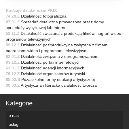
Rodzaje działalności PKD:
74.20.Z
Działalność fotograficzna
47.91.Z
Sprzedaż detaliczna prowadzona przez domy
sprzedaży wysyłkowej lub Internet
59.11.Z
Działalność związana z produkcją filmów, nagrań wideo i
programów telewizyjnych
59.12.Z
Działalność postprodukcyjna związana z filmami,
nagraniami wideo i programami telewizyjnymi
62.01.Z
Działalność związana z oprogramowaniem
63.12.Z
Działalność portali internetowych
63.91.Z
Działalność agencji informacyjnych
79.12.Z
Działalność organizatorów turystyki
85.52.B
Pozaszkolne formy edukacji artystycznej
90.03.Z
Artystyczna i literacka działalność twórcza
Kategorie
o nas
usługi