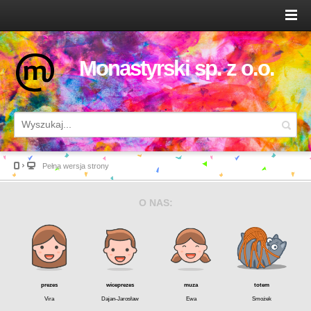
Monastyrski sp. z o.o.
Pełna wersja strony
O NAS:
prezes
wiceprezes
muza
totem
Vira
Dajan-Jarosław
Ewa
Smożek