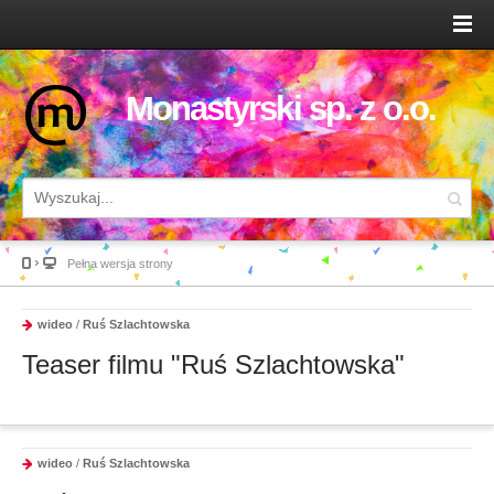
Monastyrski sp. z o.o.
Pełna wersja strony
wideo
/
Ruś Szlachtowska
Teaser filmu "Ruś Szlachtowska"
wideo
/
Ruś Szlachtowska